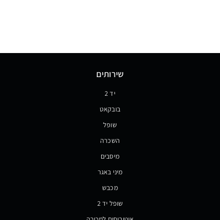
שירותים
יד 2
בובקאט
שופל
השכרה
מיסבים
מיני באגר
מכבש
שופל יד 2
אוטובוסים למכירה