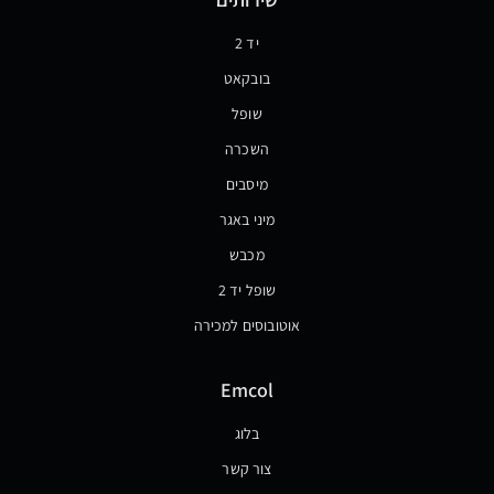
יד 2
בובקאט
שופל
השכרה
מיסבים
מיני באגר
מכבש
שופל יד 2
אוטובוסים למכירה
Emcol
בלוג
צור קשר