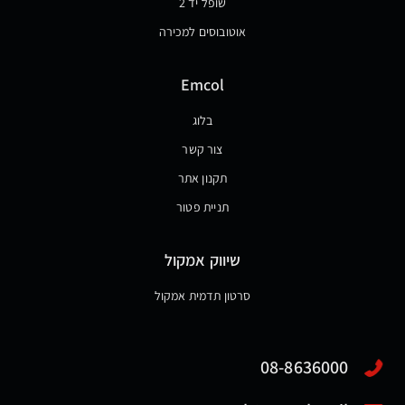
שופל יד 2
אוטובוסים למכירה
Emcol
בלוג
צור קשר
תקנון אתר
תניית פטור
שיווק אמקול
סרטון תדמית אמקול
08-8636000