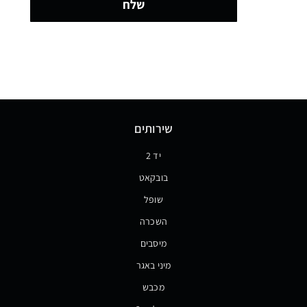
שלח
שירותים
יד 2
בובקאט
שופל
השכרה
מיסבים
מיני באגר
מכבש