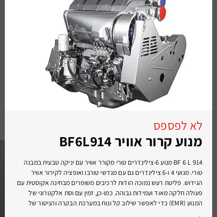
לא לפספס
מנוע קרור אוויר BF6L914
BF 6 L 914 מנוע 6-צילינדרים טורי מקורר אוויר עם יניקה טבעית במבנה
טורי. מנועי 4 ו-6 צילינדרים גם עם מגדשי טורבו ואופציה לקירור אוויר
הגידוש. פליטת רעש נמוכה הודות לרכיבים משופרים מבחינה אקוסטית עם
פעולה חלקה מאוד ועמידות גבוהה. כמו-כן, זמין עם וסת אלקטרוני של
המנוע (EMR) כדי לאפשר שילוב קל ונוח במערכת הבקרה והניטור של
ההתקנים האלקטרוניים. ביצועי התנעה קרה הטובים ביותר, גם בתנאים