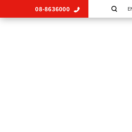
08-8636000
E