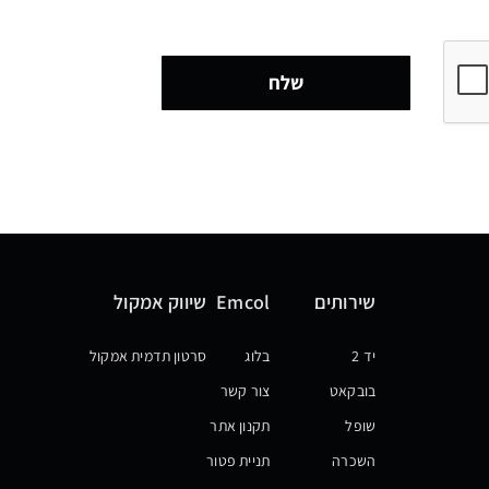
שלח
שירותים
Emcol
שיווק אמקול
יד 2
בלוג
סרטון תדמית אמקול
בובקאט
צור קשר
שופל
תקנון אתר
השכרה
תניית פטור