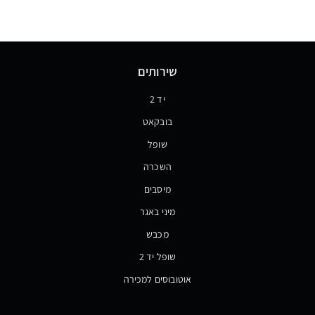
שירותים
יד 2
בובקאט
שופל
השכרה
מיסבים
מיני באגר
מכבש
שופל יד 2
אוטובוסים למכירה