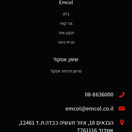
Emcol
בלוג
צור קשר
תקנון אתר
תניית פטור
שיווק אמקול
סרטון תדמית אמקול
08-8636000
emcol@emcol.co.il
הבנאים 18, אזור תעשיה כבדה ת.ד 12461,
אשדוד 7761116