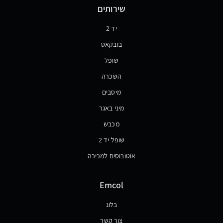
שירותים
יד 2
בובקאט
שופל
השכרה
מיסבים
מיני באגר
מכבש
שופל יד 2
אוטובוסים למכירה
Emcol
בלוג
צור קשר