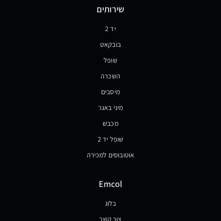
שירותים
יד 2
בובקאט
שופל
השכרה
מיסבים
מיני באגר
מכבש
שופל יד 2
אוטובוסים למכירה
Emcol
בלוג
צור קשר