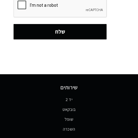
שלח
שירותים
יד 2
בובקאט
שופל
השכרה