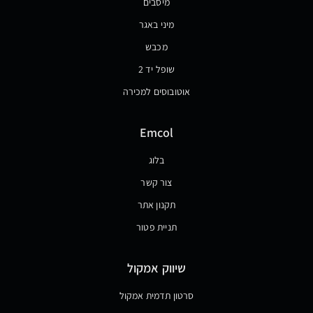
מיסבים
מיני באגר
מכבש
שופל יד 2
אוטובוסים למכירה
Emcol
בלוג
צור קשר
תקנון אתר
תניית פטור
שיווק אמקול
סרטון תדמית אמקול