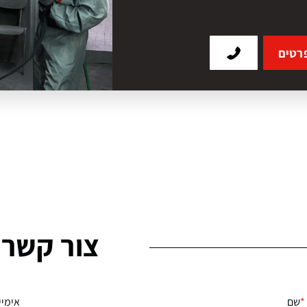
רטים
צור קשר
שם
אימיי