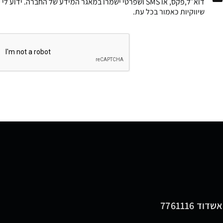
דוא״ל,פקס, או SMS ושפרטי ישמרו במאגר המידע של החברה. י
שיווקיות כאמור בכל עת.