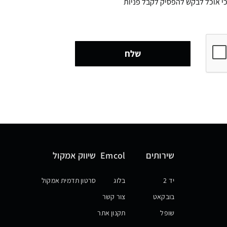
דוע לי כי אוכל לבקש להפסיק לקבל פניות
שלח
שירותים
Emcol
שיווק אמקול
יד 2
בלוג
סרטון תדמית אמקול
בובקאט
צור קשר
שופל
תקנון אתר