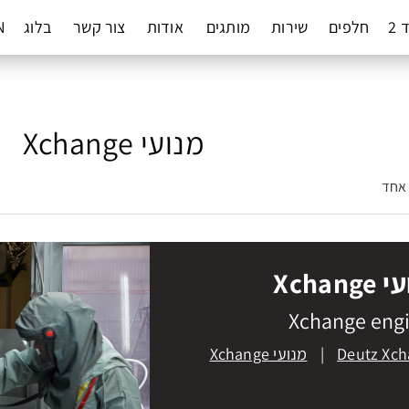
 2
חלפים
שירות
מותגים
אודות
צור קשר
בלוג
N
מנועי Xchange
 אחד
Xchang
Xchange eng
Deutz Xc
|
מנועי Xchange