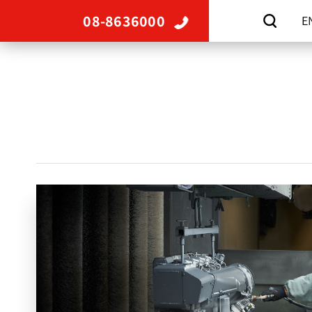
08-8636000
E