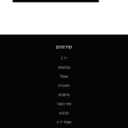
שירותים
יד 2
בובקאט
שופל
השכרה
מיסבים
מיני באגר
מכבש
שופל יד 2