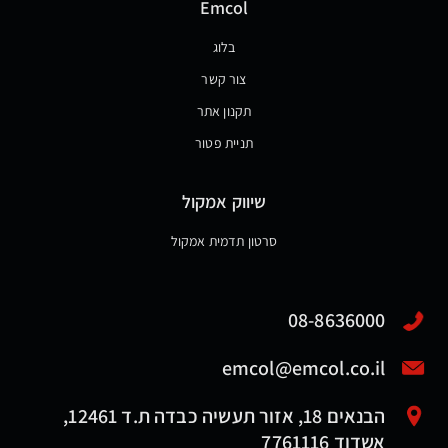
Emcol
בלוג
צור קשר
תקנון אתר
תניית פטור
שיווק אמקול
סרטון תדמית אמקול
08-8636000
emcol@emcol.co.il
הבנאים 18, אזור תעשיה כבדה ת.ד 12461,
אשדוד 7761116