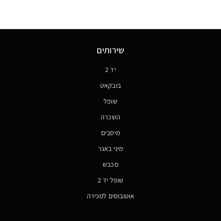
שירותים
יד 2
בובקאט
שופל
השכרה
מיסבים
מיני באגר
מכבש
שופל יד 2
אוטובוסים למכירה