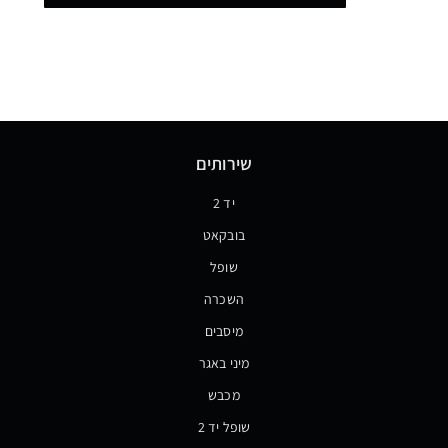
שירותים
יד 2
בובקאט
שופל
השכרה
מיסבים
מיני באגר
מכבש
שופל יד 2