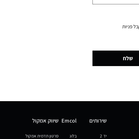
קבל פניות
שלח
שירותים
Emcol
שיווק אמקול
יד 2
בלוג
סרטון תדמית אמקול