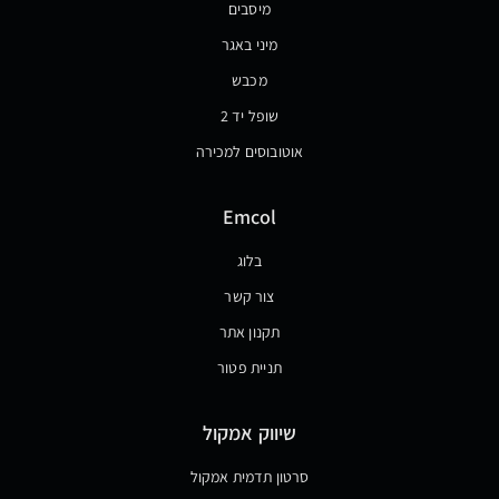
מיסבים
מיני באגר
מכבש
שופל יד 2
אוטובוסים למכירה
Emcol
בלוג
צור קשר
תקנון אתר
תניית פטור
שיווק אמקול
סרטון תדמית אמקול