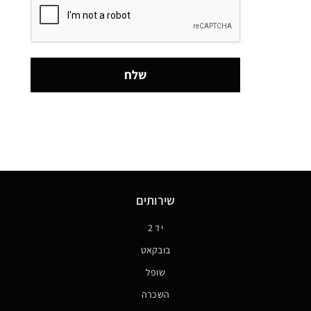
שלח
שירותים
יד 2
בובקאט
שופל
השכרה