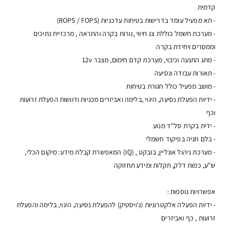
קדמית
- תא מפעיל עומד בדרישות בטיחות עדכניות (ROPS / FOPS)
- מערכת חשמל כוללת צג חיווי ,נורות בקרה והתראה , מרכזיית נתיכים
וממסרים ויחידת בקרה
- מתג התנעה וכיבוי, מערכת קדם חימום, מצבר 12v
- תאורות עבודה ונסיעה
- מושב מפעיל כולל חגורת בטיחות
- ידיות הפעלת נסיעה, היגוי ,בלימה ואביזרים מכניות ודוושות הפעלת זרועות
וכף
- ידית בקרת סל"ד מנוע
- בלם חניה בפיקוד חשמלי
- מערכת ניהול אונליין, בובקט , (IQ) המאפשרת קבלת מידע: מיקום הכלי,
ש"ע, כמות דלק, תקלות ומידע תחזוקה
אפשרויות נוספות :
- ידיות הפעלה אלקטרוניות (ג'ויסטיק) להפעלת נסיעה, היגוי, בלימה והפעלת
זרועות , כף ואביזרים