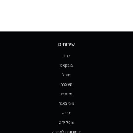
שירותים
יד 2
בובקאט
שופל
השכרה
מיסבים
מיני באגר
מכבש
שופל יד 2
אוטובוסים למכירה