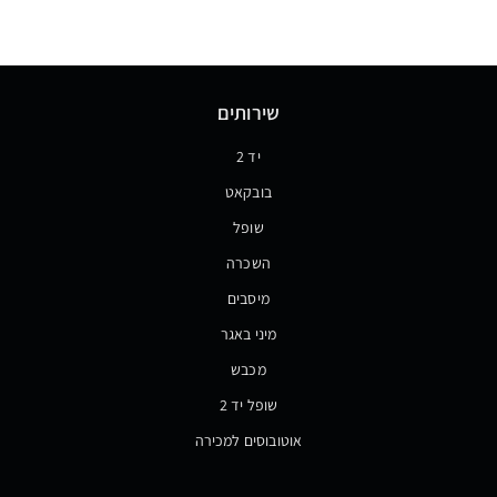
שירותים
יד 2
בובקאט
שופל
השכרה
מיסבים
מיני באגר
מכבש
שופל יד 2
אוטובוסים למכירה