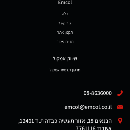
Emcol
בלוג
צור קשר
תקנון אתר
תניית פטור
שיווק אמקול
סרטון תדמית אמקול
08-8636000
emcol@emcol.co.il
הבנאים 18, אזור תעשיה כבדה ת.ד 12461,
אשדוד 7761116