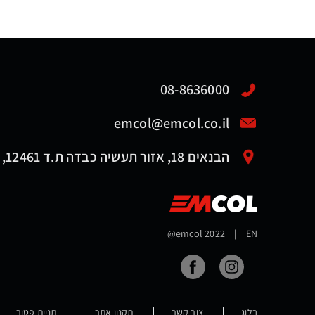
08-8636000
emcol@emcol.co.il
הבנאים 18, אזור תעשיה כבדה ת.ד 12461, אשדוד 7761116
@emcol 2022
|
EN
בלוג
צור קשר
תקנון אתר
תניית פטור