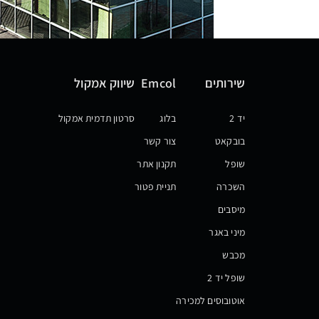
שירותים
Emcol
שיווק אמקול
יד 2
בלוג
סרטון תדמית אמקול
בובקאט
צור קשר
שופל
תקנון אתר
השכרה
תניית פטור
מיסבים
מיני באגר
מכבש
שופל יד 2
אוטובוסים למכירה