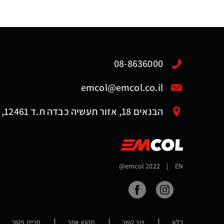
08-8636000
emcol@emcol.co.il
הבנאים 18, אזור תעשיה כבדה ת.ד 12461, אשדוד 7761116
@emcol 2022
|
EN
בלוג
צור קשר
תקנון אתר
תניית פטור