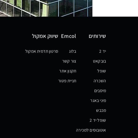
שירותים
Emcol
שיווק אמקול
יד 2
בלוג
סרטון תדמית אמקול
בובקאט
צור קשר
שופל
תקנון אתר
השכרה
תניית פטור
מיסבים
מיני באגר
מכבש
שופל יד 2
אוטובוסים למכירה