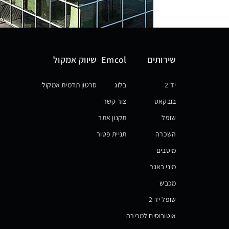
שירותים
Emcol
שיווק אמקול
יד 2
בלוג
סרטון תדמית אמקול
בובקאט
צור קשר
שופל
תקנון אתר
השכרה
תניית פטור
מיסבים
מיני באגר
מכבש
שופל יד 2
אוטובוסים למכירה