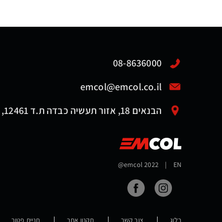
08-8636000
emcol@emcol.co.il
הבנאים 18, אזור תעשיה כבדה ת.ד 12461, אשדוד 7761116
@emcol 2022
|
EN
בלוג
צור קשר
תקנון אתר
תניית פטור